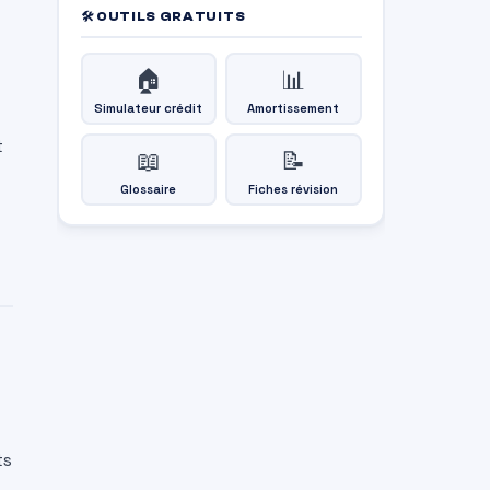
🛠 OUTILS GRATUITS
🏠
📊
Simulateur crédit
Amortissement
t
📖
📝
Glossaire
Fiches révision
ts