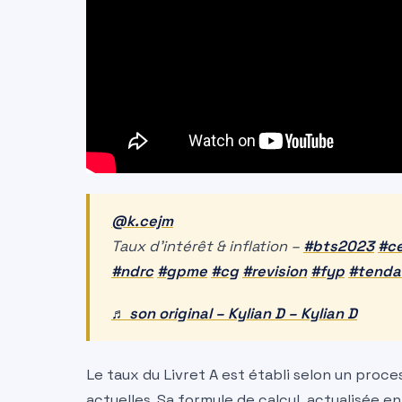
@k.cejm
Taux d’intérêt & inflation –
#bts2023
#c
#ndrc
#gpme
#cg
#revision
#fyp
#tenda
♬ son original – Kylian D – Kylian D
Le taux du Livret A est établi selon un proce
actuelles. Sa formule de calcul, actualisée e