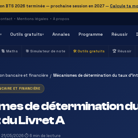
on BTS 2026 terminée — prochaine session en 2027
—
Calcule ta m
ontact
·
Mentions légales
·
À propos
Outils gratuits
Annales
Programme
Réussir
▾
▾
🔢 Maths
🎯 Simulateur de note
🛠️ Outils gratuits
🏆 Réussir
on bancaire et financière
Mécanismes de détermination du taux d’inté
/
CAIRE ET FINANCIÈRE
es de détermination du
 du Livret A
ur 21/05/2026
·
⏱ 6 min de lecture