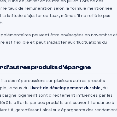
, l’une en janvier et l’autre en juillet. Lors de ces
r le taux de rémunération selon la formule mentionnée
 latitude d’ajuster ce taux, même s’il ne reflète pas
t.
s supplémentaires peuvent être envisagées en novembre e
ire est flexible et peut s’adapter aux fluctuations du
ur d’autres produits d’épargne
; il a des répercussions sur plusieurs autres produits
le, le taux du
Livret de développement durable
, du
épargne logement sont directement influencés par les
 intérêts offerts par ces produits ont souvent tendance à
 Livret A, garantissant ainsi aux épargnants des rendemen