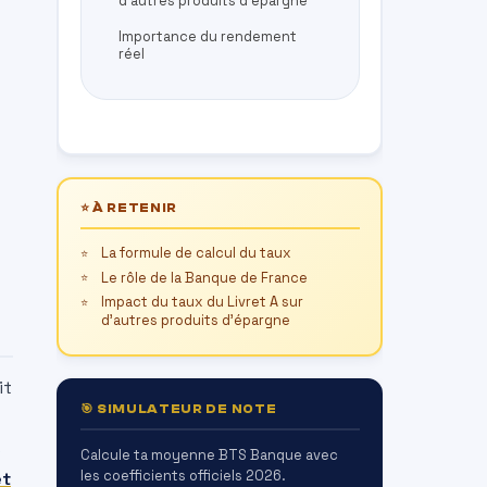
d’autres produits d’épargne
Importance du rendement
réel
⭐ À RETENIR
La formule de calcul du taux
Le rôle de la Banque de France
Impact du taux du Livret A sur
d’autres produits d’épargne
it
🎯 SIMULATEUR DE NOTE
s
Calcule ta moyenne BTS Banque avec
les coefficients officiels 2026.
et