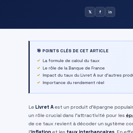
𝕏
f
in
🎯 POINTS CLÉS DE CET ARTICLE
La formule de calcul du taux
Le rôle de la Banque de France
Impact du taux du Livret A sur d’autres pro
Importance du rendement réel
Le
Livret A
est un produit d’épargne populaire
un rôle crucial dans l’attractivité pour les
ép
de ce taux revient à décoder un système co
l’
inflation
et les
taux interbancaires
. En eff