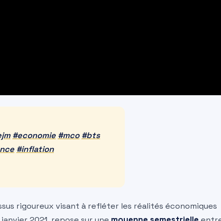
ejm
#economie
#mco
#bts
nce
#inflation
ssus rigoureux visant à refléter les réalités économiques
n janvier 2021, repose sur une
moyenne semestrielle
entr