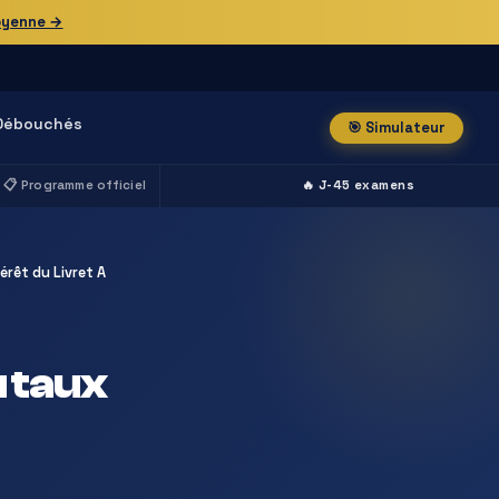
oyenne →
Débouchés
🎯 Simulateur
📋 Programme officiel
🔥 J-45 examens
rêt du Livret A
 taux