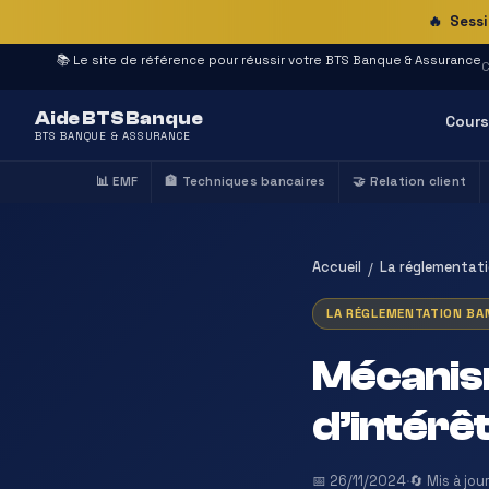
🔥
Sessi
📚 Le site de référence pour réussir votre BTS Banque & Assurance
C
Aide BTS Banque
Cours
BTS BANQUE & ASSURANCE
📊 EMF
🏦 Techniques bancaires
🤝 Relation client
Accueil
La réglementati
/
LA RÉGLEMENTATION BAN
Mécanism
d’intérêt
📅 26/11/2024
·
🔄 Mis à jo