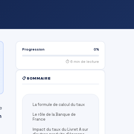
Progression
0%
⏱ 6 min de lecture
📋 SOMMAIRE
La formule de calcul du taux
e
Le rôle de la Banque de
n
France
Impact du taux du Livret A sur