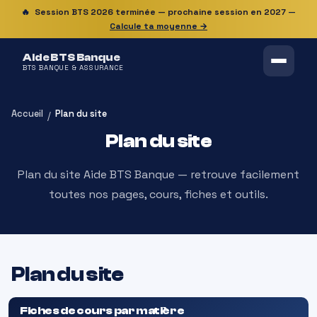
🔥
Session BTS 2026 terminée — prochaine session en 2027
—
Calcule ta moyenne →
Aide BTS Banque
BTS BANQUE & ASSURANCE
Accueil
Plan du site
/
Plan du site
Plan du site Aide BTS Banque — retrouve facilement
toutes nos pages, cours, fiches et outils.
Plan du site
Fiches de cours par matière