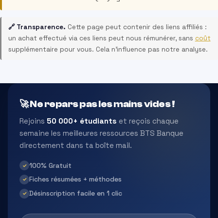
🔗 Transparence.
Cette page peut contenir des liens affiliés :
un achat effectué via ces liens peut nous rémunérer, sans
coût
supplémentaire pour vous. Cela n’influence pas notre analyse.
🚀 Ne repars pas les mains vides !
Rejoins
50 000+ étudiants
et reçois chaque
semaine les meilleures ressources BTS Banque
directement dans ta boîte mail.
100% Gratuit
✓
Fiches résumées + méthodes
✓
Désinscription facile en 1 clic
✓