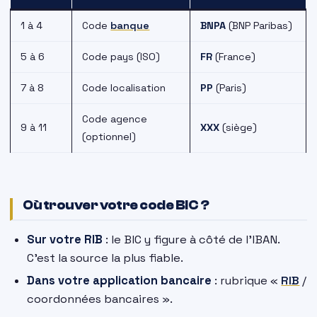
1 à 4
Code
banque
BNPA
(BNP Paribas)
5 à 6
Code pays (ISO)
FR
(France)
7 à 8
Code localisation
PP
(Paris)
Code agence
9 à 11
XXX
(siège)
(optionnel)
Où trouver votre code BIC ?
Sur votre RIB
: le BIC y figure à côté de l’IBAN.
C’est la source la plus fiable.
Dans votre application bancaire
: rubrique «
RIB
/
coordonnées bancaires ».