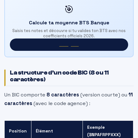
🎯
Calcule ta moyenne BTS Banque
Saisis tes notes et découvre si tu valides ton BTS avec nos
coefficients officiels 2026.
Essayer →
La structure d’un code BIC (8 ou 11
caractères)
Un BIC comporte
8 caractères
(version courte) ou
11
caractères
(avec le code agence) :
Exemple
Position
Élément
(BNPAFRPPXXX)