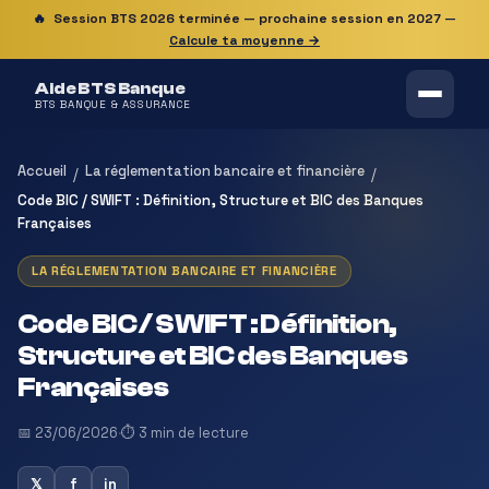
🔥
Session BTS 2026 terminée — prochaine session en 2027
—
Calcule ta moyenne →
Aide BTS Banque
BTS BANQUE & ASSURANCE
Accueil
La réglementation bancaire et financière
/
/
Code BIC / SWIFT : Définition, Structure et BIC des Banques
Françaises
LA RÉGLEMENTATION BANCAIRE ET FINANCIÈRE
Code BIC / SWIFT : Définition,
Structure et BIC des Banques
Françaises
📅 23/06/2026
·
⏱ 3 min de lecture
𝕏
f
in