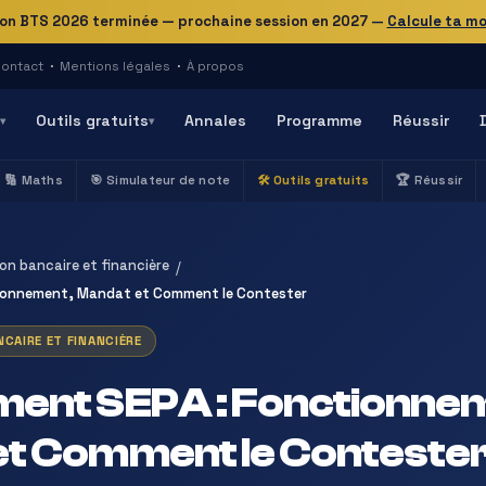
on BTS 2026 terminée — prochaine session en 2027
—
Calcule ta m
ontact
·
Mentions légales
·
À propos
Outils gratuits
Annales
Programme
Réussir
▾
▾
🔢 Maths
🎯 Simulateur de note
🛠️ Outils gratuits
🏆 Réussir
on bancaire et financière
/
tionnement, Mandat et Comment le Contester
CAIRE ET FINANCIÈRE
ment SEPA : Fonctionne
et Comment le Conteste