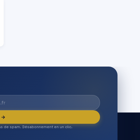
e →
as de spam. Désabonnement en un clic.