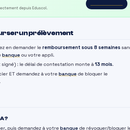
Voir les annales →
irectement depuis Eduscol.
ourser un prélèvement
vez en demander le
remboursement sous 8 semaines
san
e
banque
ou votre appli.
signé) : le délai de contestation monte à
13 mois
.
ncier ET demandez à votre
banque
de bloquer le
.
A ?
ier, puis demandez à votre
banque
de révoquer/bloquer l