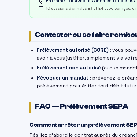
📄
Entraîne-toi avec les annales officielles
10 sessions d'annales E3 et E4 avec corrigés, d
Contester ou se faire remb
Prélèvement autorisé (CORE)
: vous pou
avoir à vous justifier, simplement via votr
Prélèvement non autorisé
(aucun mandat 
Révoquer un mandat
: prévenez le créa
prélèvement pour éviter tout débit futur
FAQ — Prélèvement SEPA
Comment arrêter un prélèvement SEP
Résiliez d’abord le contrat auprès du créanc