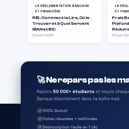
LA RÉGLEMENTATION BANCAIRE
LA RÉG
ET FINANCIÈRE
ET FINA
RIB : Comment le Lire, Où le
Frais B
Trouver et à Quoi Servent
Plafond
IBAN et BIC
Réduir
23 juin 2026
23 juin 2
🚀 Ne repars pas les ma
Rejoins
50 000+ étudiants
et reçois chaqu
Banque directement dans ta boîte mail.
100% Gratuit
✓
Fiches résumées + méthodes
✓
Désinscription facile en 1 clic
✓