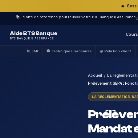
🔥
Sessi
📚 Le site de référence pour réussir votre BTS Banque & Assurance
C
Aide BTS Banque
Cours
BTS BANQUE & ASSURANCE
📊 EMF
🏦 Techniques bancaires
🤝 Relation client
Accueil
La réglementati
/
Prélèvement SEPA : Fonc
LA RÉGLEMENTATION BAN
Prélève
Mandat 