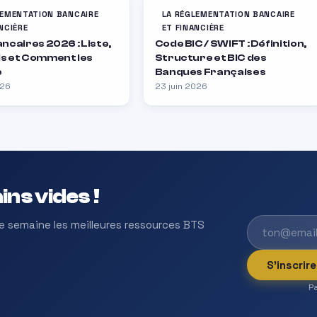
LEMENTATION BANCAIRE
LA RÉGLEMENTATION BANCAIRE
NCIÈRE
ET FINANCIÈRE
ancaires 2026 : Liste,
Code BIC / SWIFT : Définition,
s et Comment les
Structure et BIC des
e
Banques Françaises
026
23 juin 2026
ins vides !
e semaine les meilleures ressources BTS
S'inscrir
P