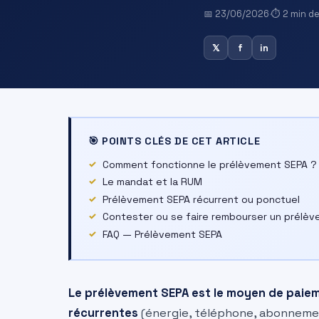
📅 23/06/2026
·
⏱ 2 min de
𝕏
f
in
🎯 POINTS CLÉS DE CET ARTICLE
Comment fonctionne le prélèvement SEPA ?
Le mandat et la RUM
Prélèvement SEPA récurrent ou ponctuel
Contester ou se faire rembourser un prélè
FAQ — Prélèvement SEPA
Le prélèvement SEPA est le moyen de paieme
récurrentes
(énergie, téléphone, abonnemen