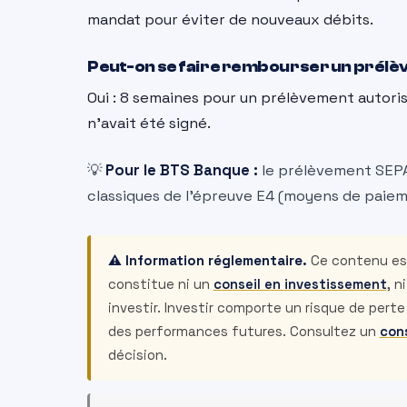
mandat pour éviter de nouveaux débits.
Peut-on se faire rembourser un prélèv
Oui : 8 semaines pour un prélèvement autorisé
n’avait été signé.
💡
Pour le BTS Banque :
le prélèvement SEPA,
classiques de l’épreuve E4 (moyens de paieme
⚠️ Information réglementaire.
Ce contenu est
constitue ni un
conseil en
investissement
, n
investir. Investir comporte un risque de pert
des performances futures. Consultez un
cons
décision.