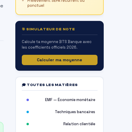
Prélèvement SEPA récurrent ou
re
ponctuel
🎯 SIMULATEUR DE NOTE
Calcule ta moyenne BTS Banque avec
les coefficients officiels 2026.
Calculer ma moyenne
🎓 TOUTES LES MATIÈRES
EMF — Économie monétaire
Techniques bancaires
Relation clientèle