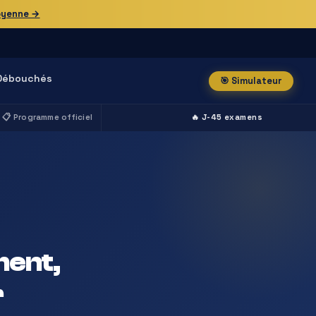
oyenne →
Débouchés
🎯 Simulateur
📋 Programme officiel
🔥 J-45 examens
ment,
r